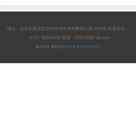
地址：北京市海淀区苏州街16号神州数码大厦1606室 联系电话：
（010）62569422 邮箱：ZGEYH@126.com
版权所有 复制必究
京ICP备19043813号