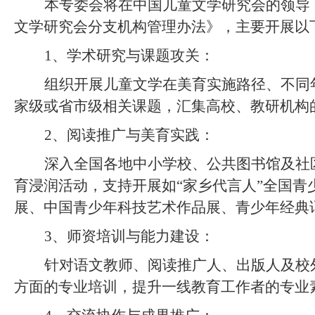
本专委会将在中国儿童文学研究会的领导
文学研究会分支机构管理办法》，主要开展以
1
、
学术研究与课题攻关：
组织开展儿童文学在美育实施路径、不同
家级或省市级相关课题，汇集高校、教研机构
2
、
阅读推广与美育实践：
深入全国各地中小学校、公共图书馆及社
育浸润活动，
支持开展
如
“
家乡代言人
”
全国青
展、中国青少年科技艺术作品展
、
青少年经典
3
、
师资培训与能力建设：
针对语文教师、阅读推广人
、
出版人
及校
方面的专业培训，提升一线教育工作者的专业